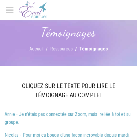
Témoignages
Accueil
Ressources
Témoignages
CLIQUEZ SUR LE TEXTE POUR LIRE LE
TÉMOIGNAGE AU COMPLET
Annie - Je n'étais pas connectée sur Zoom, mais reliée à toi et au
groupe.
Nicolas - Pour moi ça bouge d'une façon incroyable depuis mardi.