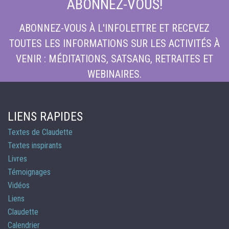
ABONNEZ-VOUS!
ABONNEZ-VOUS À L'INFOLETTRE ET RECEVEZ
TOUTES LES INFORMATIONS SUR LES ACTIVITÉS À
VENIR : MÉDITATIONS, SATSANG, RETRAITES ET
WEBINAIRES.
LIENS RAPIDES
Textes de Claudette
Textes inspirants
Livres
Témoignages
Vidéos
Liens
Claudette
Calendrier