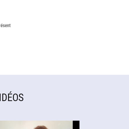
résent
IDÉOS