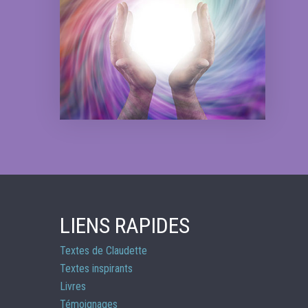
LIENS RAPIDES
Textes de Claudette
Textes inspirants
Livres
Témoignages