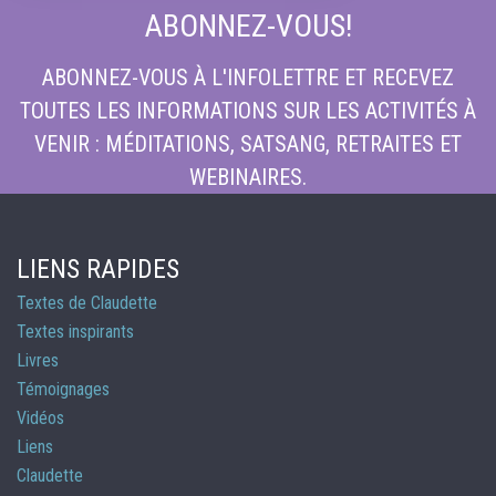
ABONNEZ-VOUS!
ABONNEZ-VOUS À L'INFOLETTRE ET RECEVEZ
TOUTES LES INFORMATIONS SUR LES ACTIVITÉS À
VENIR : MÉDITATIONS, SATSANG, RETRAITES ET
WEBINAIRES.
LIENS RAPIDES
Textes de Claudette
Textes inspirants
Livres
Témoignages
Vidéos
Liens
Claudette