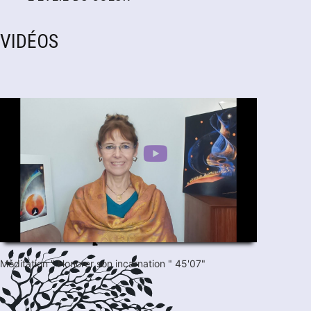
VIDÉOS
Méditation " Honorer son incarnation " 45'07"