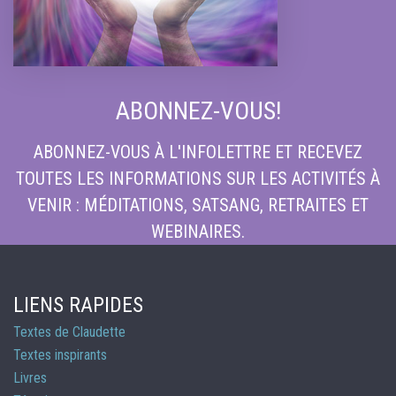
ABONNEZ-VOUS!
ABONNEZ-VOUS À L'INFOLETTRE ET RECEVEZ
TOUTES LES INFORMATIONS SUR LES ACTIVITÉS À
VENIR : MÉDITATIONS, SATSANG, RETRAITES ET
WEBINAIRES.
LIENS RAPIDES
Textes de Claudette
Textes inspirants
Livres