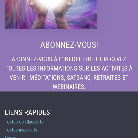
ABONNEZ-VOUS!
ABONNEZ-VOUS À L'INFOLETTRE ET RECEVEZ
TOUTES LES INFORMATIONS SUR LES ACTIVITÉS À
VENIR : MÉDITATIONS, SATSANG, RETRAITES ET
WEBINAIRES.
LIENS RAPIDES
Textes de Claudette
Textes inspirants
Livres