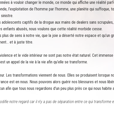
nées à vouloir changer le monde, ce monde qui affiche une réalité parfoi
onde, l’exploitation de l’homme par l’homme, une planète qui suffoque, 
sinistre.
adolescents captifs de la drogue aux mains de dealers sans scrupules
es enfants abusés, nous voulons que cette réalité morbide cesse.
plus de sens à notre vie, que la joie a déserté notre espace et qu’un g
ent… et à juste titre.
 violence et le vide intérieur ne sont pas notre état naturel. Cet immense 
’est un appel de la vie à la vie afin qu’elle se transforme.
érieur. Les transformations viennent de nous. Elles se produisent lorsqu
rance est en nous. Nous pouvons alors guérir nos blessures et nous libér
un afin que tous nous regardions d’un peu plus près ce qui nous habite a
ifie notre regard car il n’y a pas de séparation entre ce qui transforme e