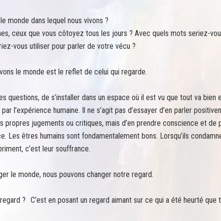
le monde dans lequel nous vivons ?
s, ceux que vous côtoyez tous les jours ? Avec quels mots seriez-vous
iez-vous utiliser pour parler de votre vécu ?
ons le monde est le reflet de celui qui regarde.
t ces questions, de s’installer dans un espace où il est vu que tout va bien
é par l’expérience humaine. Il ne s’agit pas d’essayer d’en parler positive
s propres jugements ou critiques, mais d’en prendre conscience et de 
urce. Les êtres humains sont fondamentalement bons. Lorsqu’ils condamnen
priment, c’est leur souffrance.
ger le monde, nous pouvons changer notre regard.
gard ? C’est en posant un regard aimant sur ce qui a été heurté que t