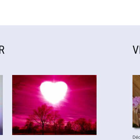
R
V
Déc